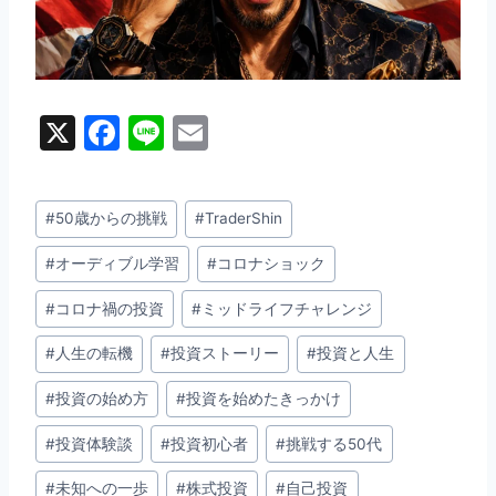
X
F
Li
E
a
n
m
c
e
ai
投
#
50歳からの挑戦
#
TraderShin
e
l
稿
b
#
オーディブル学習
#
コロナショック
タ
グ:
o
#
コロナ禍の投資
#
ミッドライフチャレンジ
o
#
人生の転機
#
投資ストーリー
#
投資と人生
k
#
投資の始め方
#
投資を始めたきっかけ
#
投資体験談
#
投資初心者
#
挑戦する50代
#
未知への一歩
#
株式投資
#
自己投資