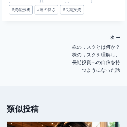
#
資産形成
#
運の良さ
#
長期投資
投
次
株のリスクとは何か？
稿
株のリスクを理解し、
ナ
長期投資への自信を持
つようになった話
ビ
ゲ
ー
類似投稿
シ
ョ