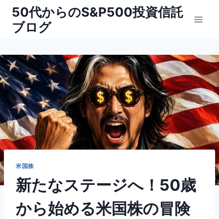
内
50代からのS&P500投資信託
容
ブログ
を
ス
キ
ッ
プ
米国株
新たなステージへ！50歳
から始める米国株の冒険