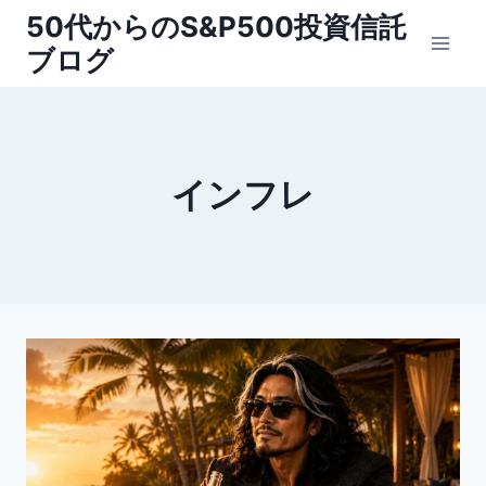
内
50代からのS&P500投資信託
容
ブログ
を
ス
キ
ッ
インフレ
プ