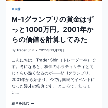
難
し
米国株
い
M-1グランプリの賞金はず
こ
と
っと1000万円。2001年か
を
し
らの価値を計算してみた
な
い
強
By
Trader Shin
2025年10月13日
さ
こんにちは、Trader Shin（トレーダー神）で
す。冬になると、株価のボラティリティと同
じくらい熱くなるのが――M-1グランプリ。
2001年から始まり、今では国民的イベントに
なった漫才の祭典です。 ところで、知って
い…
M-
続きを読む
1