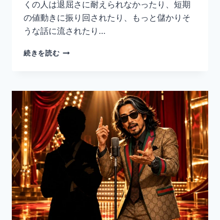
くの人は退屈さに耐えられなかったり、短期
の値動きに振り回されたり、もっと儲かりそ
うな話に流されたり…
な
続きを読む
ぜ
長
期
イ
ン
デ
ッ
ク
ス
投
資
は
良
い
の
か？